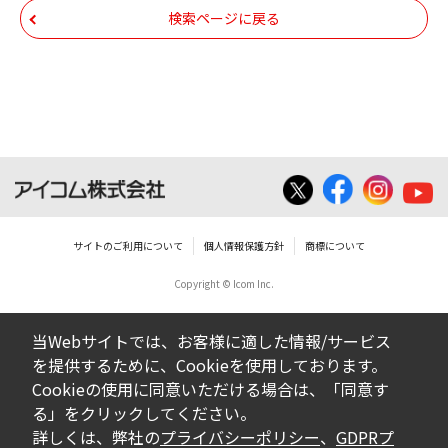
帰属します。ダウンロードしたファイルは、
検索ページに戻る
個人で使用される以外にはご使用できませ
ん。
ダウンロードしたファイルの内容に関する質
問やクレームへの回答及びサポートは行いま
せんのでご了承ください。
ファイルの内容は、製品の仕様変更などで予
告なく改良及び変更される場合があります。
サイトのご利用について
個人情報保護方針
商標について
Copyright © Icom Inc.
ダウンロードサービスに掲載していますBIOS/
ファームウェアデータにつきましては、パソ
当Webサイトでは、お客様に適した情報/サービス
コンの基本システムを制御する重要なデータ
を提供するために、Cookieを使用しております。
ですから、データの書換中に誤操作や中断に
Cookieの使用に同意いただける場合は、「同意す
よって失敗した場合、パソコンが正常に動作
る」をクリックしてください。
しなくなります。お客様がBIOS/ファームウェ
詳しくは、弊社の
プライバシーポリシー
、
GDPRプ