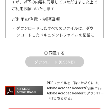
すが、以下の内容に同意していただきました上で
ご利用お願いいたします
ご利用の注意・制限事項
ダウンロードしたすべてのファイルは、ダウ
ンロードしたドキュメントファイルの記載に
もとづきお客様の責任においてご使用くださ
い。万一お客様に損害が生じたとしても、弊
同意する
社は一切の責任を負いません。また、ファイ
ダウンロード (6.95MB)
ルの内容などの変更は一切行わないでくださ
い。
ダウンロードサービスに掲載しています弊社
PDFファイルをご覧いただくには、
機器のコントロールコマンドの仕様書、およ
Adobe Acrobat Readerが必要です。
びその他すべてのダウンロードファイルにつ
Adobe Acrobat Readerのダウンロー
ドはこちらから。
いての著作権を含むすべての権利は、アイコ
ム株式会社又はそれを提供する各メーカーに