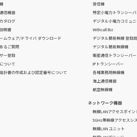
機
受信機
通信機器
特定小電力トランシーバ
カタログ
デジタル小電力コミュニ
説明書
Withcall Biz
ームウェア/ドライバ ダウンロード
デジタル簡易無線 登録局（
あるご質問
デジタル簡易無線機
ザー登録
衛星通信トランシーバー
について
IPトランシーバー
設計書の作成および認定番号について
各種業務用無線機
海上通信機器
航空無線機
ネットワーク機器
無線LANアクセスポイン
5GHz帯無線アクセスシ
無線LAN ユニット