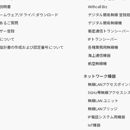
説明書
Withcall Biz
ームウェア/ドライバ ダウンロード
デジタル簡易無線 登録局（
あるご質問
デジタル簡易無線機
ザー登録
衛星通信トランシーバー
について
IPトランシーバー
設計書の作成および認定番号について
各種業務用無線機
海上通信機器
航空無線機
ネットワーク機器
無線LANアクセスポイン
5GHz帯無線アクセスシ
無線LAN ユニット
無線LANブリッジ
IP電話システム用機器
IoT機器