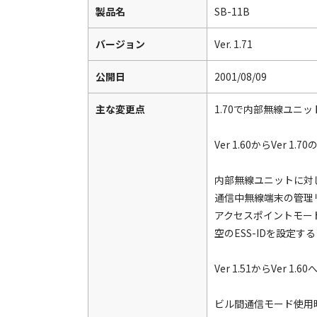
製品名
SB-11B
バージョン
Ver. 1.71
公開日
2001/08/09
主な変更点
1.70で内部無線ユ
Ver 1.60からVer 1.
内部無線ユニットに対
通信中無線端末の管理
アクセスポイントモー
空のESS-IDを設定
Ver 1.51からVer 1
ビル間通信モード使用時