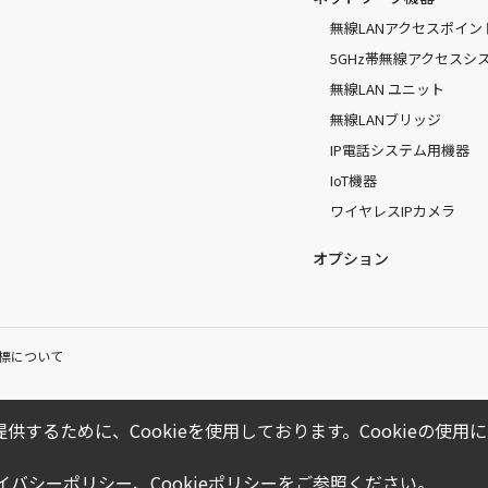
無線LANアクセスポイン
5GHz帯無線アクセスシ
無線LAN ユニット
無線LANブリッジ
IP電話システム用機器
IoT機器
ワイヤレスIPカメラ
オプション
標について
供するために、Cookieを使用しております。Cookieの使
ライバシーポリシー
、
Cookieポリシー
をご参照ください。