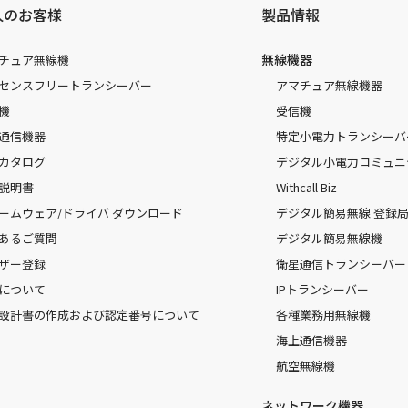
人のお客様
製品情報
無線機器
チュア無線機
センスフリートランシーバー
アマチュア無線機器
機
受信機
通信機器
特定小電力トランシーバ
カタログ
デジタル小電力コミュニ
説明書
Withcall Biz
ームウェア/ドライバ ダウンロード
デジタル簡易無線 登録局（
あるご質問
デジタル簡易無線機
ザー登録
衛星通信トランシーバー
について
IPトランシーバー
設計書の作成および認定番号について
各種業務用無線機
海上通信機器
航空無線機
ネットワーク機器