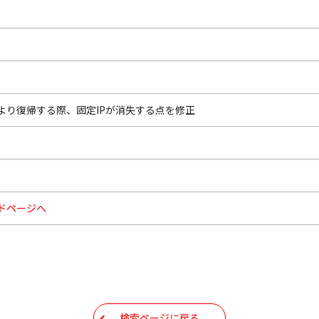
より復帰する際、固定IPが消失する点を修正
ドページへ
検索ページに戻る