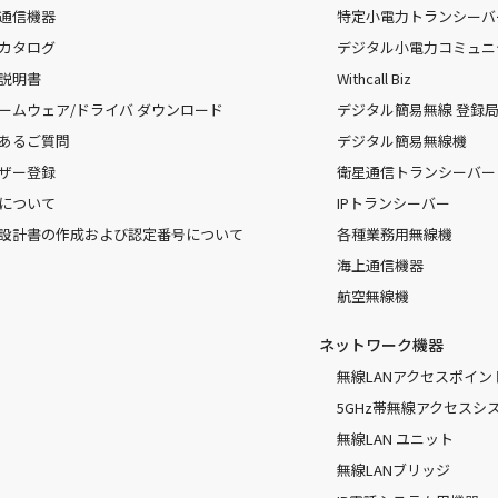
通信機器
特定小電力トランシーバ
カタログ
デジタル小電力コミュニ
説明書
Withcall Biz
ームウェア/ドライバ ダウンロード
デジタル簡易無線 登録局（
あるご質問
デジタル簡易無線機
ザー登録
衛星通信トランシーバー
について
IPトランシーバー
設計書の作成および認定番号について
各種業務用無線機
海上通信機器
航空無線機
ネットワーク機器
無線LANアクセスポイン
5GHz帯無線アクセスシ
無線LAN ユニット
無線LANブリッジ