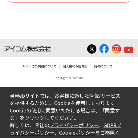
個人で使用される以外にはご使用できませ
ん。
ダウンロードしたファイルの内容に関する質
問やクレームへの回答及びサポートは行いま
せんのでご了承ください。
ファイルの内容は、製品の仕様変更などで予
告なく改良及び変更される場合があります。
サイトのご利用について
個人情報保護方針
商標について
Copyright © Icom Inc.
ダウンロードサービスに掲載していますBIOS/
ファームウェアデータにつきましては、パソ
当Webサイトでは、お客様に適した情報/サービス
コンの基本システムを制御する重要なデータ
を提供するために、Cookieを使用しております。
ですから、データの書換中に誤操作や中断に
Cookieの使用に同意いただける場合は、「同意す
よって失敗した場合、パソコンが正常に動作
る」をクリックしてください。
しなくなります。お客様がBIOS/ファームウェ
詳しくは、弊社の
プライバシーポリシー
、
GDPRプ
アデータの書換に失敗され、正常に動作しな
ライバシーポリシー
、
Cookieポリシー
をご参照く