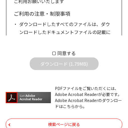
ご利用お願いいたします
ご利用の注意・制限事項
ダウンロードしたすべてのファイルは、ダウ
ンロードしたドキュメントファイルの記載に
もとづきお客様の責任においてご使用くださ
い。万一お客様に損害が生じたとしても、弊
同意する
社は一切の責任を負いません。また、ファイ
ダウンロード (1.79MB)
ルの内容などの変更は一切行わないでくださ
い。
ダウンロードサービスに掲載しています弊社
PDFファイルをご覧いただくには、
機器のコントロールコマンドの仕様書、およ
Adobe Acrobat Readerが必要です。
びその他すべてのダウンロードファイルにつ
Adobe Acrobat Readerのダウンロー
ドはこちらから。
いての著作権を含むすべての権利は、アイコ
ム株式会社又はそれを提供する各メーカーに
帰属します。ダウンロードしたファイルは、
検索ページに戻る