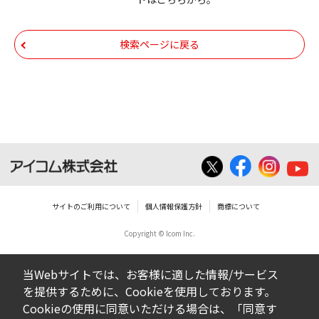
いての著作権を含むすべての権利は、アイコ
ム株式会社又はそれを提供する各メーカーに
帰属します。ダウンロードしたファイルは、
検索ページに戻る
個人で使用される以外にはご使用できませ
ん。
ダウンロードしたファイルの内容に関する質
問やクレームへの回答及びサポートは行いま
せんのでご了承ください。
ファイルの内容は、製品の仕様変更などで予
告なく改良及び変更される場合があります。
サイトのご利用について
個人情報保護方針
商標について
Copyright © Icom Inc.
ダウンロードサービスに掲載していますBIOS/
ファームウェアデータにつきましては、パソ
当Webサイトでは、お客様に適した情報/サービス
コンの基本システムを制御する重要なデータ
を提供するために、Cookieを使用しております。
ですから、データの書換中に誤操作や中断に
Cookieの使用に同意いただける場合は、「同意す
よって失敗した場合、パソコンが正常に動作