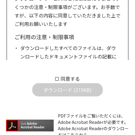
くつかの注意・制限事項がございます。お手数で
すが、以下の内容に同意していただきました上で
ご利用お願いいたします
ご利用の注意・制限事項
ダウンロードしたすべてのファイルは、ダウ
ンロードしたドキュメントファイルの記載に
もとづきお客様の責任においてご使用くださ
い。万一お客様に損害が生じたとしても、弊
同意する
社は一切の責任を負いません。また、ファイ
ダウンロード (373KB)
ルの内容などの変更は一切行わないでくださ
い。
ダウンロードサービスに掲載しています弊社
PDFファイルをご覧いただくには、
機器のコントロールコマンドの仕様書、およ
Adobe Acrobat Readerが必要です。
びその他すべてのダウンロードファイルにつ
Adobe Acrobat Readerのダウンロー
ドはこちらから。