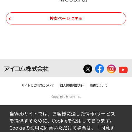
いての著作権を含むすべての権利は、アイコ
ム株式会社又はそれを提供する各メーカーに
帰属します。ダウンロードしたファイルは、
検索ページに戻る
個人で使用される以外にはご使用できませ
ん。
ダウンロードしたファイルの内容に関する質
問やクレームへの回答及びサポートは行いま
せんのでご了承ください。
ファイルの内容は、製品の仕様変更などで予
告なく改良及び変更される場合があります。
サイトのご利用について
個人情報保護方針
商標について
Copyright © Icom Inc.
ダウンロードサービスに掲載していますBIOS/
ファームウェアデータにつきましては、パソ
当Webサイトでは、お客様に適した情報/サービス
コンの基本システムを制御する重要なデータ
を提供するために、Cookieを使用しております。
ですから、データの書換中に誤操作や中断に
Cookieの使用に同意いただける場合は、「同意す
よって失敗した場合、パソコンが正常に動作