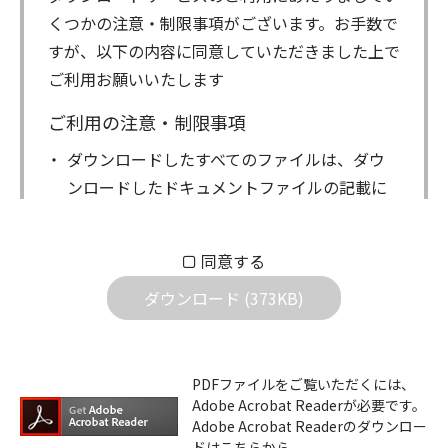
くつかの注意・制限事項がございます。お手数で
すが、以下の内容に同意していただきました上で
ご利用お願いいたします
ご利用の注意・制限事項
ダウンロードしたすべてのファイルは、ダウ
ンロードしたドキュメントファイルの記載に
もとづきお客様の責任においてご使用くださ
い。万一お客様に損害が生じたとしても、弊
同意する
社は一切の責任を負いません。また、ファイ
ダウンロード (373KB)
ルの内容などの変更は一切行わないでくださ
い。
ダウンロードサービスに掲載しています弊社
PDFファイルをご覧いただくには、
機器のコントロールコマンドの仕様書、およ
Adobe Acrobat Readerが必要です。
びその他すべてのダウンロードファイルにつ
Adobe Acrobat Readerのダウンロー
ドはこちらから。