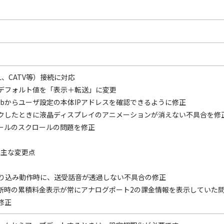
L、CATV等）接続に対応
デフォルト値を「表示＋転送」に変更
ebからユーザ設定の本体IPアドレスを確認できるように修正
クしたときに液晶ディスプレイのアニメーションが消えない不具合を修
ールのスクロールの問題を修正
13の主な変更点
割り込み動作時に、送受話音が透過しない不具合の修正
切断時の累積料金表示が常にアナログポート2の課金情報を表示していた
修正