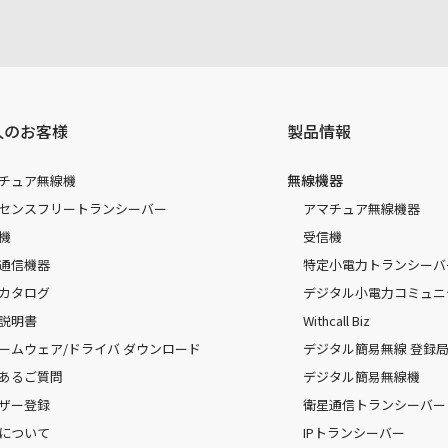
人のお客様
製品情報
無線機器
チュア無線機
センスフリートランシーバー
アマチュア無線機器
機
受信機
通信機器
特定小電力トランシーバ
カタログ
デジタル小電力コミュニ
説明書
Withcall Biz
ームウェア/ドライバ ダウンロード
デジタル簡易無線 登録局（
あるご質問
デジタル簡易無線機
ザー登録
衛星通信トランシーバー
について
IPトランシーバー