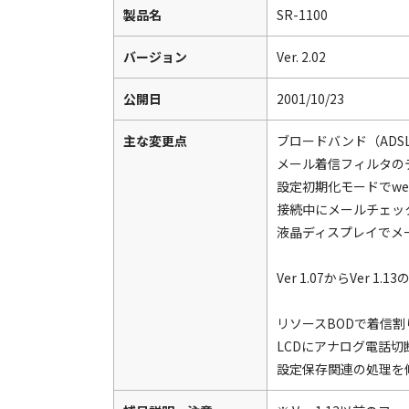
製品名
SR-1100
バージョン
Ver. 2.02
公開日
2001/10/23
主な変更点
ブロードバンド（ADS
メール着信フィルタの
設定初期化モードでw
接続中にメールチェッ
液晶ディスプレイでメ
Ver 1.07からVer 1.
リソースBODで着信
LCDにアナログ電話
設定保存関連の処理を