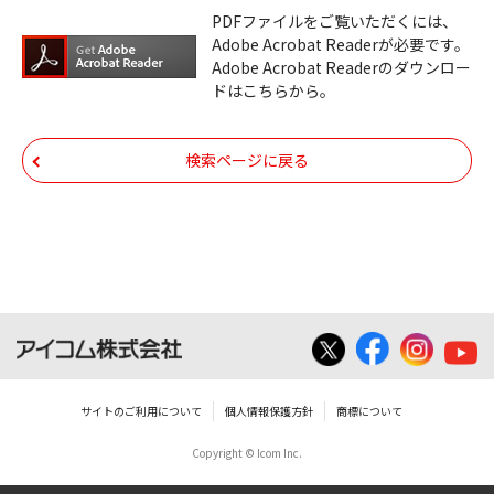
ダウンロードサービスに掲載しています弊社
PDFファイルをご覧いただくには、
機器のコントロールコマンドの仕様書、およ
Adobe Acrobat Readerが必要です。
びその他すべてのダウンロードファイルにつ
Adobe Acrobat Readerのダウンロー
ドはこちらから。
いての著作権を含むすべての権利は、アイコ
ム株式会社又はそれを提供する各メーカーに
帰属します。ダウンロードしたファイルは、
検索ページに戻る
個人で使用される以外にはご使用できませ
ん。
ダウンロードしたファイルの内容に関する質
問やクレームへの回答及びサポートは行いま
せんのでご了承ください。
ファイルの内容は、製品の仕様変更などで予
告なく改良及び変更される場合があります。
サイトのご利用について
個人情報保護方針
商標について
Copyright © Icom Inc.
ダウンロードサービスに掲載していますBIOS/
ファームウェアデータにつきましては、パソ