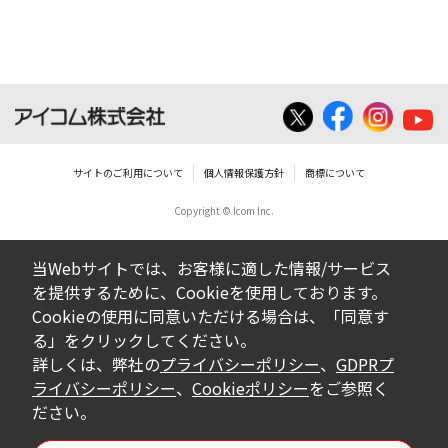
ん。
ダウンロードしたファイルの内容に関する質
問やクレームへの回答及びサポートは行いま
せんのでご了承ください。
ファイルの内容は、製品の仕様変更などで予
告なく改良及び変更される場合があります。
サイトのご利用について
個人情報保護方針
商標について
Copyright © Icom Inc.
ダウンロードサービスに掲載していますBIOS/
ファームウェアデータにつきましては、パソ
当Webサイトでは、お客様に適した情報/サービス
コンの基本システムを制御する重要なデータ
を提供するために、Cookieを使用しております。
ですから、データの書換中に誤操作や中断に
Cookieの使用に同意いただける場合は、「同意す
よって失敗した場合、パソコンが正常に動作
る」をクリックしてください。
しなくなります。お客様がBIOS/ファームウェ
詳しくは、弊社の
プライバシーポリシー
、
GDPRプ
アデータの書換に失敗され、正常に動作しな
ライバシーポリシー
、
Cookieポリシー
をご参照く
ださい。
くなった場合、弊社営業所サービス係におき
まして、有償で修理をさせていただきます。