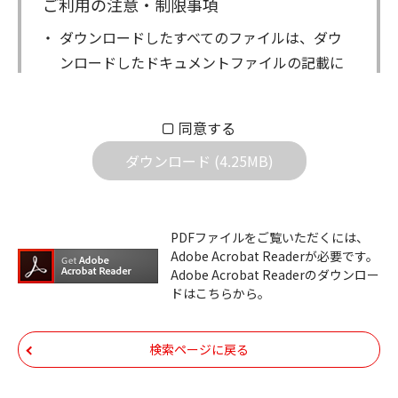
ご利用の注意・制限事項
ダウンロードしたすべてのファイルは、ダウ
ンロードしたドキュメントファイルの記載に
もとづきお客様の責任においてご使用くださ
い。万一お客様に損害が生じたとしても、弊
同意する
社は一切の責任を負いません。また、ファイ
ダウンロード (4.25MB)
ルの内容などの変更は一切行わないでくださ
い。
ダウンロードサービスに掲載しています弊社
PDFファイルをご覧いただくには、
機器のコントロールコマンドの仕様書、およ
Adobe Acrobat Readerが必要です。
びその他すべてのダウンロードファイルにつ
Adobe Acrobat Readerのダウンロー
ドはこちらから。
いての著作権を含むすべての権利は、アイコ
ム株式会社又はそれを提供する各メーカーに
帰属します。ダウンロードしたファイルは、
検索ページに戻る
個人で使用される以外にはご使用できませ