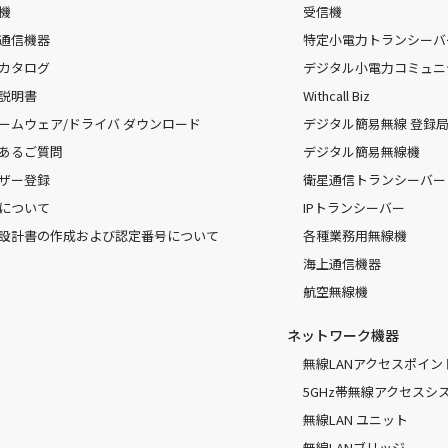
機
受信機
通信機器
特定小電力トランシーバ
カタログ
デジタル小電力コミュニ
説明書
Withcall Biz
ームウェア/ドライバ ダウンロード
デジタル簡易無線 登録局（
あるご質問
デジタル簡易無線機
ザー登録
衛星通信トランシーバー
について
IPトランシーバー
設計書の作成および認定番号について
各種業務用無線機
海上通信機器
航空無線機
ネットワーク機器
無線LANアクセスポイン
5GHz帯無線アクセスシ
無線LAN ユニット
無線LANブリッジ