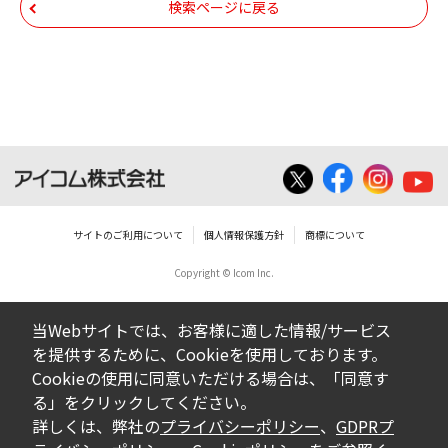
帰属します。ダウンロードしたファイルは、
検索ページに戻る
個人で使用される以外にはご使用できませ
ん。
ダウンロードしたファイルの内容に関する質
問やクレームへの回答及びサポートは行いま
せんのでご了承ください。
ファイルの内容は、製品の仕様変更などで予
告なく改良及び変更される場合があります。
サイトのご利用について
個人情報保護方針
商標について
Copyright © Icom Inc.
ダウンロードサービスに掲載していますBIOS/
ファームウェアデータにつきましては、パソ
当Webサイトでは、お客様に適した情報/サービス
コンの基本システムを制御する重要なデータ
を提供するために、Cookieを使用しております。
ですから、データの書換中に誤操作や中断に
Cookieの使用に同意いただける場合は、「同意す
よって失敗した場合、パソコンが正常に動作
る」をクリックしてください。
しなくなります。お客様がBIOS/ファームウェ
詳しくは、弊社の
プライバシーポリシー
、
GDPRプ