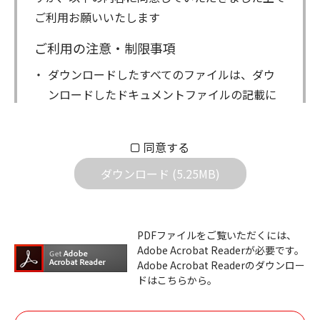
ご利用お願いいたします
ご利用の注意・制限事項
ダウンロードしたすべてのファイルは、ダウ
ンロードしたドキュメントファイルの記載に
もとづきお客様の責任においてご使用くださ
い。万一お客様に損害が生じたとしても、弊
同意する
社は一切の責任を負いません。また、ファイ
ダウンロード (5.25MB)
ルの内容などの変更は一切行わないでくださ
い。
ダウンロードサービスに掲載しています弊社
PDFファイルをご覧いただくには、
機器のコントロールコマンドの仕様書、およ
Adobe Acrobat Readerが必要です。
びその他すべてのダウンロードファイルにつ
Adobe Acrobat Readerのダウンロー
ドはこちらから。
いての著作権を含むすべての権利は、アイコ
ム株式会社又はそれを提供する各メーカーに