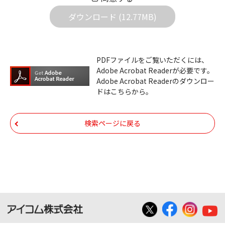
社は一切の責任を負いません。また、ファイ
ダウンロード (12.77MB)
ルの内容などの変更は一切行わないでくださ
い。
ダウンロードサービスに掲載しています弊社
PDFファイルをご覧いただくには、
機器のコントロールコマンドの仕様書、およ
Adobe Acrobat Readerが必要です。
びその他すべてのダウンロードファイルにつ
Adobe Acrobat Readerのダウンロー
ドはこちらから。
いての著作権を含むすべての権利は、アイコ
ム株式会社又はそれを提供する各メーカーに
帰属します。ダウンロードしたファイルは、
検索ページに戻る
個人で使用される以外にはご使用できませ
ん。
ダウンロードしたファイルの内容に関する質
問やクレームへの回答及びサポートは行いま
せんのでご了承ください。
ファイルの内容は、製品の仕様変更などで予