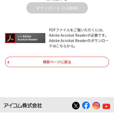
社は一切の責任を負いません。また、ファイ
ダウンロード (3.10MB)
ルの内容などの変更は一切行わないでくださ
い。
ダウンロードサービスに掲載しています弊社
PDFファイルをご覧いただくには、
機器のコントロールコマンドの仕様書、およ
Adobe Acrobat Readerが必要です。
びその他すべてのダウンロードファイルにつ
Adobe Acrobat Readerのダウンロー
ドはこちらから。
いての著作権を含むすべての権利は、アイコ
ム株式会社又はそれを提供する各メーカーに
帰属します。ダウンロードしたファイルは、
検索ページに戻る
個人で使用される以外にはご使用できませ
ん。
ダウンロードしたファイルの内容に関する質
問やクレームへの回答及びサポートは行いま
せんのでご了承ください。
ファイルの内容は、製品の仕様変更などで予