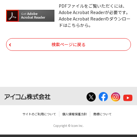
ダウンロードサービスに掲載しています弊社
PDFファイルをご覧いただくには、
機器のコントロールコマンドの仕様書、およ
Adobe Acrobat Readerが必要です。
びその他すべてのダウンロードファイルにつ
Adobe Acrobat Readerのダウンロー
ドはこちらから。
いての著作権を含むすべての権利は、アイコ
ム株式会社又はそれを提供する各メーカーに
帰属します。ダウンロードしたファイルは、
検索ページに戻る
個人で使用される以外にはご使用できませ
ん。
ダウンロードしたファイルの内容に関する質
問やクレームへの回答及びサポートは行いま
せんのでご了承ください。
ファイルの内容は、製品の仕様変更などで予
告なく改良及び変更される場合があります。
サイトのご利用について
個人情報保護方針
商標について
Copyright © Icom Inc.
ダウンロードサービスに掲載していますBIOS/
ファームウェアデータにつきましては、パソ