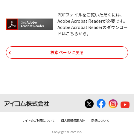
ダウンロードサービスに掲載しています弊社
PDFファイルをご覧いただくには、
機器のコントロールコマンドの仕様書、およ
Adobe Acrobat Readerが必要です。
びその他すべてのダウンロードファイルにつ
Adobe Acrobat Readerのダウンロー
ドはこちらから。
いての著作権を含むすべての権利は、アイコ
ム株式会社又はそれを提供する各メーカーに
帰属します。ダウンロードしたファイルは、
検索ページに戻る
個人で使用される以外にはご使用できませ
ん。
ダウンロードしたファイルの内容に関する質
問やクレームへの回答及びサポートは行いま
せんのでご了承ください。
ファイルの内容は、製品の仕様変更などで予
告なく改良及び変更される場合があります。
サイトのご利用について
個人情報保護方針
商標について
Copyright © Icom Inc.