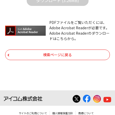
ダウンロード (3.26MB)
ルの内容などの変更は一切行わないでくださ
い。
ダウンロードサービスに掲載しています弊社
PDFファイルをご覧いただくには、
機器のコントロールコマンドの仕様書、およ
Adobe Acrobat Readerが必要です。
びその他すべてのダウンロードファイルにつ
Adobe Acrobat Readerのダウンロー
ドはこちらから。
いての著作権を含むすべての権利は、アイコ
ム株式会社又はそれを提供する各メーカーに
帰属します。ダウンロードしたファイルは、
検索ページに戻る
個人で使用される以外にはご使用できませ
ん。
ダウンロードしたファイルの内容に関する質
問やクレームへの回答及びサポートは行いま
せんのでご了承ください。
ファイルの内容は、製品の仕様変更などで予
告なく改良及び変更される場合があります。
サイトのご利用について
個人情報保護方針
商標について