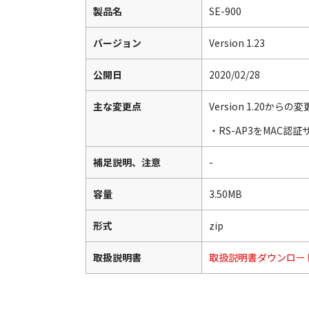
製品名
SE-900
バージョン
Version 1.23
公開日
2020/02/28
主な変更点
Version 1.20からの
・RS-AP3をMAC
補足説明、注意
-
容量
3.50MB
形式
zip
取扱説明書
取扱説明書ダウンロー