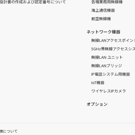
設計書の作成および認定番号について
各種業務用無線機
海上通信機器
航空無線機
ネットワーク機器
無線LANアクセスポイン
5GHz帯無線アクセスシ
無線LAN ユニット
無線LANブリッジ
IP電話システム用機器
IoT機器
ワイヤレスIPカメラ
オプション
標について