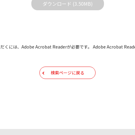
ダウンロード (3.50MB)
どで予告なく改良及び変更される場合があります。
すBIOS/ファームウェアデータにつきましては、パソコンの
よって失敗した場合、パソコンが正常に動作しなくなります。お客
た場合、弊社営業所サービス係におきまして、有償で修理をさせて
も有償修理となります。あらかじめご了承ください
には、Adobe Acrobat Readerが必要です。 Adobe Acrobat
もしくは他のメディアなどへ転載することを禁止します。
容を変更する場合がございます。あらかじめご了承ください。
検索ページに戻る
ールアドレス宛には、アイコムよりサポート情報などをお送り
コムの
プライバシーポリシー
に則ってお取り扱いさせていただ