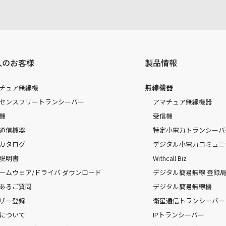
人のお客様
製品情報
無線機器
チュア無線機
センスフリートランシーバー
アマチュア無線機器
機
受信機
通信機器
特定小電力トランシーバ
カタログ
デジタル小電力コミュニ
説明書
Withcall Biz
ームウェア/ドライバ ダウンロード
デジタル簡易無線 登録局（
あるご質問
デジタル簡易無線機
ザー登録
衛星通信トランシーバー
について
IPトランシーバー