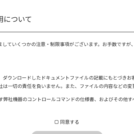
用について
ましていくつかの注意・制限事項がございます。お手数ですが
、ダウンロードしたドキュメントファイルの記載にもとづきお
社は一切の責任を負いません。また、ファイルの内容などの変
す弊社機器のコントロールコマンドの仕様書、およびその他す
ム株式会社又はそれを提供する各メーカーに帰属します。ダウ
同意する
する質問やクレームへの回答及びサポートは行いませんのでご