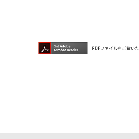
ファイルの内容は、製品の仕様変更な
ダウンロードサービスに掲載していま
ら、データの書換中に誤操作や中断に
換に失敗され、正常に動作しなくなっ
ウェアデータの書換は、保証期間中で
PDFファイルをご覧いただく
ダウンロードしたファイルの再配布、
本サービスは、予告なく中止または内
ご記入いただきました住所またはEメ
ご登録いただきました個人情報はアイ