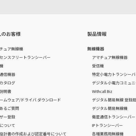
人のお客様
製品情報
無線機器
チュア無線機
センスフリートランシーバー
アマチュア無線機器
機
受信機
通信機器
特定小電力トランシーバ
カタログ
デジタル小電力コミュニ
説明書
Withcall Biz
ームウェア/ドライバ ダウンロード
デジタル簡易無線 登録局（
あるご質問
デジタル簡易無線機
ザー登録
衛星通信トランシーバー
について
IPトランシーバー
設計書の作成および認定番号について
各種業務用無線機