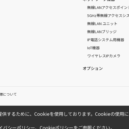
無線LANアクセスポイン
5GHz帯無線アクセスシ
無線LAN ユニット
無線LANブリッジ
IP電話システム用機器
IoT機器
ワイヤレスIPカメラ
オプション
標について
供するために、Cookieを使用しております。Cookieの使
ライバシーポリシー
、
Cookieポリシー
をご参照ください。