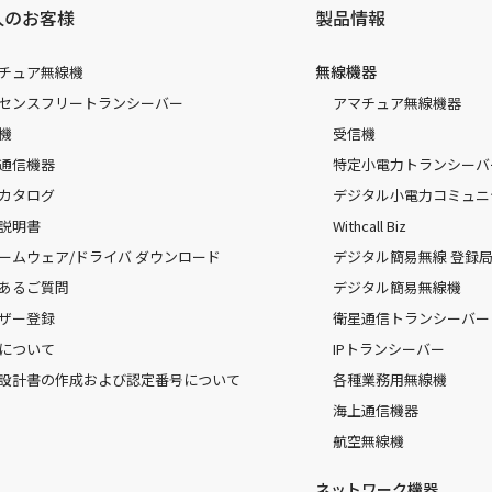
人のお客様
製品情報
無線機器
チュア無線機
センスフリートランシーバー
アマチュア無線機器
機
受信機
通信機器
特定小電力トランシーバ
カタログ
デジタル小電力コミュニ
説明書
Withcall Biz
ームウェア/ドライバ ダウンロード
デジタル簡易無線 登録局（
あるご質問
デジタル簡易無線機
ザー登録
衛星通信トランシーバー
について
IPトランシーバー
設計書の作成および認定番号について
各種業務用無線機
海上通信機器
航空無線機
ネットワーク機器