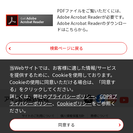
ダウンロードサービスに掲載しています弊社
PDFファイルをご覧いただくには、
機器のコントロールコマンドの仕様書、およ
Adobe Acrobat Readerが必要です。
びその他すべてのダウンロードファイルにつ
Adobe Acrobat Readerのダウンロー
ドはこちらから。
いての著作権を含むすべての権利は、アイコ
ム株式会社又はそれを提供する各メーカーに
帰属します。ダウンロードしたファイルは、
検索ページに戻る
個人で使用される以外にはご使用できませ
ん。
当Webサイトでは、お客様に適した情報/サービス
を提供するために、Cookieを使用しております。
ダウンロードしたファイルの内容に関する質
Cookieの使用に同意いただける場合は、「同意す
問やクレームへの回答及びサポートは行いま
る」をクリックしてください。
せんのでご了承ください。
詳しくは、弊社の
プライバシーポリシー
、
GDPRプ
ライバシーポリシー
、
Cookieポリシー
をご参照く
ファイルの内容は、製品の仕様変更などで予
ださい。
告なく改良及び変更される場合があります。
サイトのご利用について
個人情報保護方針
商標について
同意する
Copyright © Icom Inc.
ダウンロードサービスに掲載していますBIOS/