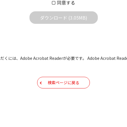
同意する
する質問やクレームへの回答及びサポートは行いませんのでご
ダウンロード (3.05MB)
どで予告なく改良及び変更される場合があります。
すBIOS/ファームウェアデータにつきましては、パソコンの
よって失敗した場合、パソコンが正常に動作しなくなります。お客
た場合、弊社営業所サービス係におきまして、有償で修理をさせて
も有償修理となります。あらかじめご了承ください
には、Adobe Acrobat Readerが必要です。 Adobe Acrobat
もしくは他のメディアなどへ転載することを禁止します。
容を変更する場合がございます。あらかじめご了承ください。
検索ページに戻る
ールアドレス宛には、アイコムよりサポート情報などをお送り
コムの
プライバシーポリシー
に則ってお取り扱いさせていただ