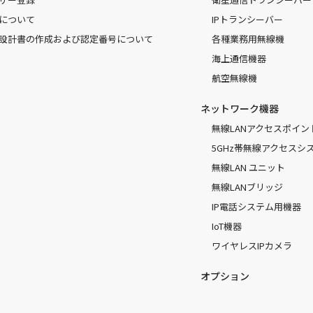
について
IPトランシーバー
設計書の作成および認定番号について
各種業務用無線機
海上通信機器
航空無線機
ネットワーク機器
無線LANアクセスポイン
5GHz帯無線アクセスシ
無線LAN ユニット
無線LANブリッジ
IP電話システム用機器
IoT機器
ワイヤレスIPカメラ
オプション