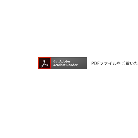
ダウンロードしたファイルの内容に関
ファイルの内容は、製品の仕様変更な
ダウンロードサービスに掲載していま
ら、データの書換中に誤操作や中断に
換に失敗され、正常に動作しなくなっ
ウェアデータの書換は、保証期間中で
PDFファイルをご覧いただく
ダウンロードしたファイルの再配布、
本サービスは、予告なく中止または内
ご記入いただきました住所またはEメ
ご登録いただきました個人情報はアイ