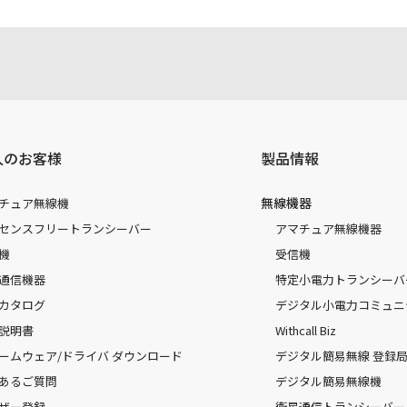
人のお客様
製品情報
無線機器
チュア無線機
センスフリートランシーバー
アマチュア無線機器
機
受信機
通信機器
特定小電力トランシーバ
カタログ
デジタル小電力コミュニ
説明書
Withcall Biz
ームウェア/ドライバ ダウンロード
デジタル簡易無線 登録局（
あるご質問
デジタル簡易無線機
ザー登録
衛星通信トランシーバー