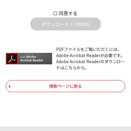
い。万一お客様に損害が生じたとしても、弊
同意する
社は一切の責任を負いません。また、ファイ
ダウンロード (7.96MB)
ルの内容などの変更は一切行わないでくださ
い。
ダウンロードサービスに掲載しています弊社
PDFファイルをご覧いただくには、
機器のコントロールコマンドの仕様書、およ
Adobe Acrobat Readerが必要です。
びその他すべてのダウンロードファイルにつ
Adobe Acrobat Readerのダウンロー
ドはこちらから。
いての著作権を含むすべての権利は、アイコ
ム株式会社又はそれを提供する各メーカーに
帰属します。ダウンロードしたファイルは、
検索ページに戻る
個人で使用される以外にはご使用できませ
ん。
ダウンロードしたファイルの内容に関する質
問やクレームへの回答及びサポートは行いま