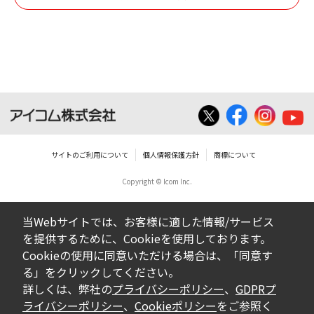
個人で使用される以外にはご使用できませ
ん。
ダウンロードしたファイルの内容に関する質
問やクレームへの回答及びサポートは行いま
せんのでご了承ください。
ファイルの内容は、製品の仕様変更などで予
告なく改良及び変更される場合があります。
サイトのご利用について
個人情報保護方針
商標について
Copyright © Icom Inc.
ダウンロードサービスに掲載していますBIOS/
ファームウェアデータにつきましては、パソ
当Webサイトでは、お客様に適した情報/サービス
コンの基本システムを制御する重要なデータ
を提供するために、Cookieを使用しております。
ですから、データの書換中に誤操作や中断に
Cookieの使用に同意いただける場合は、「同意す
よって失敗した場合、パソコンが正常に動作
る」をクリックしてください。
しなくなります。お客様がBIOS/ファームウェ
詳しくは、弊社の
プライバシーポリシー
、
GDPRプ
アデータの書換に失敗され、正常に動作しな
ライバシーポリシー
、
Cookieポリシー
をご参照く