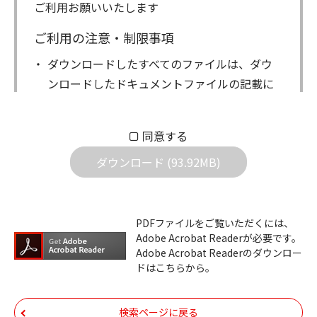
ご利用お願いいたします
ご利用の注意・制限事項
ダウンロードしたすべてのファイルは、ダウ
ンロードしたドキュメントファイルの記載に
もとづきお客様の責任においてご使用くださ
い。万一お客様に損害が生じたとしても、弊
同意する
社は一切の責任を負いません。また、ファイ
ダウンロード (93.92MB)
ルの内容などの変更は一切行わないでくださ
い。
ダウンロードサービスに掲載しています弊社
PDFファイルをご覧いただくには、
機器のコントロールコマンドの仕様書、およ
Adobe Acrobat Readerが必要です。
びその他すべてのダウンロードファイルにつ
Adobe Acrobat Readerのダウンロー
ドはこちらから。
いての著作権を含むすべての権利は、アイコ
ム株式会社又はそれを提供する各メーカーに
帰属します。ダウンロードしたファイルは、
検索ページに戻る