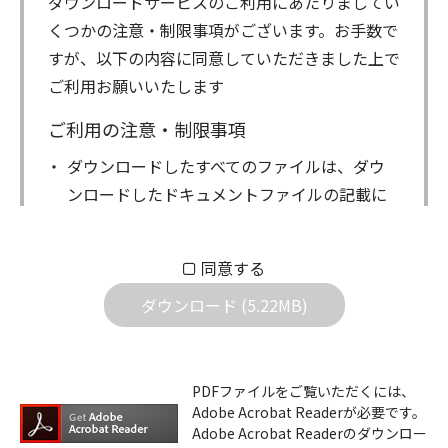
ダウンロードサービスのご利用にあたりましてい
くつかの注意・制限事項がございます。お手数で
すが、以下の内容に同意していただきました上で
ご利用お願いいたします
ご利用の注意・制限事項
ダウンロードしたすべてのファイルは、ダウ
ンロードしたドキュメントファイルの記載に
もとづきお客様の責任においてご使用くださ
い。万一お客様に損害が生じたとしても、弊
同意する
社は一切の責任を負いません。また、ファイ
ダウンロード (5.22MB)
ルの内容などの変更は一切行わないでくださ
い。
ダウンロードサービスに掲載しています弊社
PDFファイルをご覧いただくには、
機器のコントロールコマンドの仕様書、およ
Adobe Acrobat Readerが必要です。
びその他すべてのダウンロードファイルにつ
Adobe Acrobat Readerのダウンロー