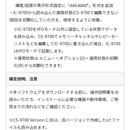
緯度/経度の表示形式設定に「ddd.dddd°」形式を追加
・IC-9700から読み込んだ運用状態(CS-9700で編集できない
項目)を初期化していたのを、保持するように改善。
※IC-9700をVFOモード以外に設定している状態でデータ
を読み込み、CS-9700でメモリーチャンネルやレピーター
リストなどを編集してIC-9700に書き込んだ場合、IC-9700
はVFOモードで起動します。
※運用状態は メニュー > オプション(O) > 運用状態の初期
化(R) から初期化できます。
補足説明、注意
※本ソフトウェアをダウンロードする前に、操作説明書をお
読みいただき、インストールに必要な機器や動作環境、ご使
用までの流れなどをご確認ください。
※CS-9700 Version 1.30は、旧バージョンで作成したicf ファ
イルも読み込めます。