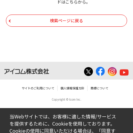
ドはこちらから。
いての著作権を含むすべての権利は、アイコ
ム株式会社又はそれを提供する各メーカーに
帰属します。ダウンロードしたファイルは、
検索ページに戻る
個人で使用される以外にはご使用できませ
ん。
ダウンロードしたファイルの内容に関する質
問やクレームへの回答及びサポートは行いま
せんのでご了承ください。
ファイルの内容は、製品の仕様変更などで予
告なく改良及び変更される場合があります。
サイトのご利用について
個人情報保護方針
商標について
Copyright © Icom Inc.
ダウンロードサービスに掲載していますBIOS/
ファームウェアデータにつきましては、パソ
当Webサイトでは、お客様に適した情報/サービス
コンの基本システムを制御する重要なデータ
を提供するために、Cookieを使用しております。
ですから、データの書換中に誤操作や中断に
Cookieの使用に同意いただける場合は、「同意す