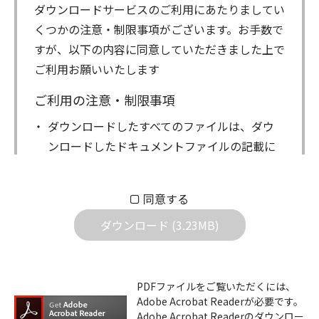
ダウンロードサービスのご利用にあたりましてい
くつかの注意・制限事項がございます。お手数で
すが、以下の内容に同意していただきました上で
ご利用お願いいたします
ご利用の注意・制限事項
ダウンロードしたすべてのファイルは、ダウ
ンロードしたドキュメントファイルの記載に
もとづきお客様の責任においてご使用くださ
い。万一お客様に損害が生じたとしても、弊
同意する
社は一切の責任を負いません。また、ファイ
ダウンロード (3.23MB)
ルの内容などの変更は一切行わないでくださ
い。
ダウンロードサービスに掲載しています弊社
PDFファイルをご覧いただくには、
機器のコントロールコマンドの仕様書、およ
Adobe Acrobat Readerが必要です。
びその他すべてのダウンロードファイルにつ
Adobe Acrobat Readerのダウンロー