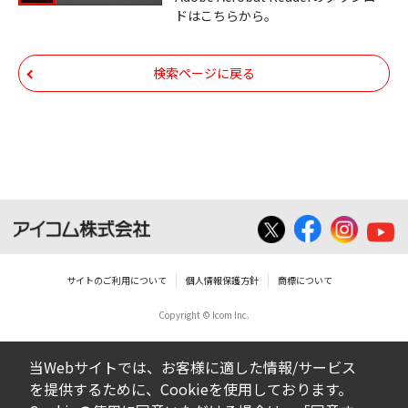
ドはこちらから。
いての著作権を含むすべての権利は、アイコ
ム株式会社又はそれを提供する各メーカーに
帰属します。ダウンロードしたファイルは、
検索ページに戻る
個人で使用される以外にはご使用できませ
ん。
ダウンロードしたファイルの内容に関する質
問やクレームへの回答及びサポートは行いま
せんのでご了承ください。
ファイルの内容は、製品の仕様変更などで予
告なく改良及び変更される場合があります。
サイトのご利用について
個人情報保護方針
商標について
Copyright © Icom Inc.
ダウンロードサービスに掲載していますBIOS/
ファームウェアデータにつきましては、パソ
当Webサイトでは、お客様に適した情報/サービス
コンの基本システムを制御する重要なデータ
を提供するために、Cookieを使用しております。
ですから、データの書換中に誤操作や中断に