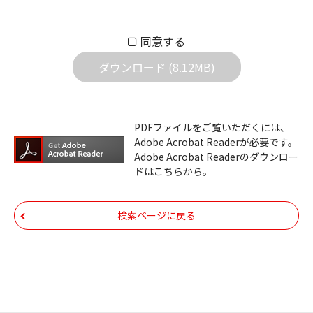
もとづきお客様の責任においてご使用くださ
い。万一お客様に損害が生じたとしても、弊
同意する
社は一切の責任を負いません。また、ファイ
ダウンロード (8.12MB)
ルの内容などの変更は一切行わないでくださ
い。
ダウンロードサービスに掲載しています弊社
PDFファイルをご覧いただくには、
機器のコントロールコマンドの仕様書、およ
Adobe Acrobat Readerが必要です。
びその他すべてのダウンロードファイルにつ
Adobe Acrobat Readerのダウンロー
ドはこちらから。
いての著作権を含むすべての権利は、アイコ
ム株式会社又はそれを提供する各メーカーに
帰属します。ダウンロードしたファイルは、
検索ページに戻る
個人で使用される以外にはご使用できませ
ん。
ダウンロードしたファイルの内容に関する質
問やクレームへの回答及びサポートは行いま