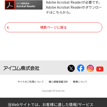
機器のコントロールコマンドの仕様書、およ
Adobe Acrobat Readerが必要です。
びその他すべてのダウンロードファイルにつ
Adobe Acrobat Readerのダウンロー
ドはこちらから。
いての著作権を含むすべての権利は、アイコ
ム株式会社又はそれを提供する各メーカーに
帰属します。ダウンロードしたファイルは、
検索ページに戻る
個人で使用される以外にはご使用できませ
ん。
ダウンロードしたファイルの内容に関する質
問やクレームへの回答及びサポートは行いま
せんのでご了承ください。
ファイルの内容は、製品の仕様変更などで予
告なく改良及び変更される場合があります。
サイトのご利用について
個人情報保護方針
商標について
Copyright © Icom Inc.
ダウンロードサービスに掲載していますBIOS/
ファームウェアデータにつきましては、パソ
当Webサイトでは、お客様に適した情報/サービス
コンの基本システムを制御する重要なデータ