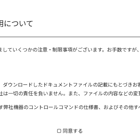
用について
ましていくつかの注意・制限事項がございます。お手数ですが
、ダウンロードしたドキュメントファイルの記載にもとづきお
社は一切の責任を負いません。また、ファイルの内容などの変
す弊社機器のコントロールコマンドの仕様書、およびその他す
ム株式会社又はそれを提供する各メーカーに帰属します。ダウ
同意する
する質問やクレームへの回答及びサポートは行いませんのでご