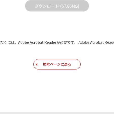
ダウンロード (67.86MB)
どで予告なく改良及び変更される場合があります。
すBIOS/ファームウェアデータにつきましては、パソコンの
よって失敗した場合、パソコンが正常に動作しなくなります。お客
た場合、弊社営業所サービス係におきまして、有償で修理をさせて
も有償修理となります。あらかじめご了承ください
には、Adobe Acrobat Readerが必要です。 Adobe Acrobat
もしくは他のメディアなどへ転載することを禁止します。
容を変更する場合がございます。あらかじめご了承ください。
検索ページに戻る
ールアドレス宛には、アイコムよりサポート情報などをお送り
コムの
プライバシーポリシー
に則ってお取り扱いさせていただ