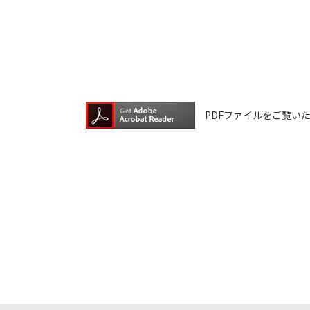
ファイルの内容は、製品の仕様変更な
ダウンロードサービスに掲載していま
ら、データの書換中に誤操作や中断に
換に失敗され、正常に動作しなくなっ
ウェアデータの書換は、保証期間中で
PDFファイルをご覧いただく
ダウンロードしたファイルの再配布、
本サービスは、予告なく中止または内
ご記入いただきました住所またはEメ
ご登録いただきました個人情報はアイ