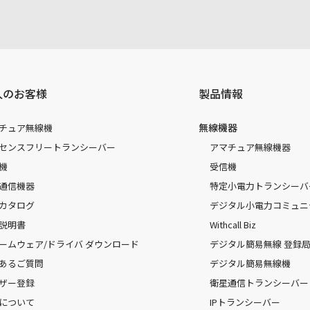
人のお客様
製品情報
無線機器
チュア無線機
センスフリートランシーバー
アマチュア無線機器
機
受信機
通信機器
特定小電力トランシーバ
カタログ
デジタル小電力コミュニ
説明書
Withcall Biz
ームウェア/ドライバ ダウンロード
デジタル簡易無線 登録局（
あるご質問
デジタル簡易無線機
ザー登録
衛星通信トランシーバー
について
IPトランシーバー