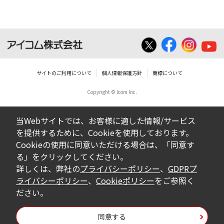
ダウンロードしたファイルの内容に関する質
問やクレームへの回答及びサポートは行いま
せんのでご了承ください。
ファイルの内容は、製品の仕様変更などで予
告なく改良及び変更される場合があります。
サイトのご利用について
個人情報保護方針
商標について
Copyright © Icom Inc.
ダウンロードサービスに掲載していますBIOS/
ファームウェアデータにつきましては、パソ
当Webサイトでは、お客様に適した情報/サービス
コンの基本システムを制御する重要なデータ
を提供するために、Cookieを使用しております。
ですから、データの書換中に誤操作や中断に
Cookieの使用に同意いただける場合は、「同意す
よって失敗した場合、パソコンが正常に動作
る」をクリックしてください。
しなくなります。お客様がBIOS/ファームウェ
詳しくは、弊社の
プライバシーポリシー
、
GDPRプ
アデータの書換に失敗され、正常に動作しな
ライバシーポリシー
、
Cookieポリシー
をご参照く
ださい。
くなった場合、弊社営業所サービス係におき
まして、有償で修理をさせていただきます。
同意する
なお、BIOS/ファームウェアデータの書換は、