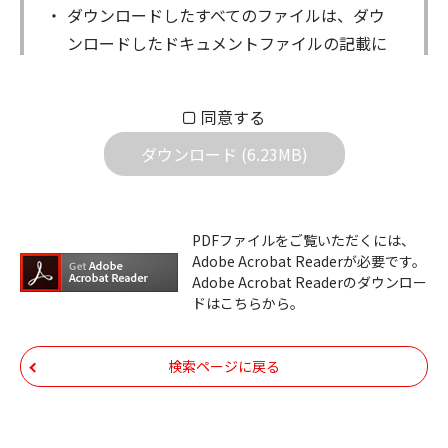
ダウンロードしたすべてのファイルは、ダウ
ンロードしたドキュメントファイルの記載に
もとづきお客様の責任においてご使用くださ
い。万一お客様に損害が生じたとしても、弊
同意する
社は一切の責任を負いません。また、ファイ
ダウンロード (6.23MB)
ルの内容などの変更は一切行わないでくださ
い。
ダウンロードサービスに掲載しています弊社
PDFファイルをご覧いただくには、
機器のコントロールコマンドの仕様書、およ
Adobe Acrobat Readerが必要です。
びその他すべてのダウンロードファイルにつ
Adobe Acrobat Readerのダウンロー
ドはこちらから。
いての著作権を含むすべての権利は、アイコ
ム株式会社又はそれを提供する各メーカーに
帰属します。ダウンロードしたファイルは、
検索ページに戻る
個人で使用される以外にはご使用できませ
ん。