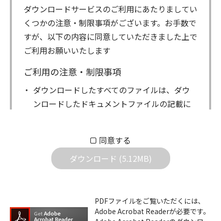
ダウンロードサービスのご利用にあたりましてい
くつかの注意・制限事項がございます。お手数で
すが、以下の内容に同意していただきました上で
ご利用お願いいたします
ご利用の注意・制限事項
ダウンロードしたすべてのファイルは、ダウ
ンロードしたドキュメントファイルの記載に
もとづきお客様の責任においてご使用くださ
い。万一お客様に損害が生じたとしても、弊
同意する
社は一切の責任を負いません。また、ファイ
ダウンロード (5.12MB)
ルの内容などの変更は一切行わないでくださ
い。
ダウンロードサービスに掲載しています弊社
PDFファイルをご覧いただくには、
機器のコントロールコマンドの仕様書、およ
Adobe Acrobat Readerが必要です。