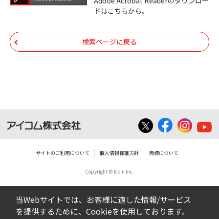
びその他すべてのダウンロードファイルにつ
Adobe Acrobat Readerのダウンロー
ドはこちらから。
いての著作権を含むすべての権利は、アイコ
ム株式会社又はそれを提供する各メーカーに
帰属します。ダウンロードしたファイルは、
検索ページに戻る
個人で使用される以外にはご使用できませ
ん。
ダウンロードしたファイルの内容に関する質
問やクレームへの回答及びサポートは行いま
せんのでご了承ください。
ファイルの内容は、製品の仕様変更などで予
告なく改良及び変更される場合があります。
サイトのご利用について
個人情報保護方針
商標について
Copyright © Icom Inc.
ダウンロードサービスに掲載していますBIOS/
ファームウェアデータにつきましては、パソ
当Webサイトでは、お客様に適した情報/サービス
コンの基本システムを制御する重要なデータ
を提供するために、Cookieを使用しております。
ですから、データの書換中に誤操作や中断に