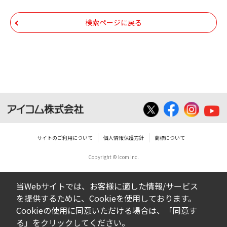
ム株式会社又はそれを提供する各メーカーに
帰属します。ダウンロードしたファイルは、
検索ページに戻る
個人で使用される以外にはご使用できませ
ん。
ダウンロードしたファイルの内容に関する質
問やクレームへの回答及びサポートは行いま
せんのでご了承ください。
ファイルの内容は、製品の仕様変更などで予
告なく改良及び変更される場合があります。
サイトのご利用について
個人情報保護方針
商標について
Copyright © Icom Inc.
ダウンロードサービスに掲載していますBIOS/
ファームウェアデータにつきましては、パソ
当Webサイトでは、お客様に適した情報/サービス
コンの基本システムを制御する重要なデータ
を提供するために、Cookieを使用しております。
ですから、データの書換中に誤操作や中断に
Cookieの使用に同意いただける場合は、「同意す
よって失敗した場合、パソコンが正常に動作
る」をクリックしてください。