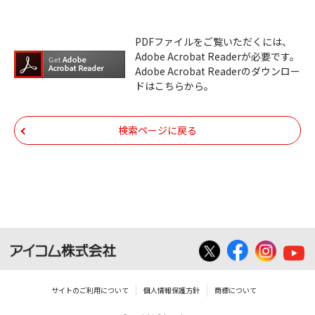
い。
ダウンロードサービスに掲載しています弊社
PDFファイルをご覧いただくには、
機器のコントロールコマンドの仕様書、およ
Adobe Acrobat Readerが必要です。
びその他すべてのダウンロードファイルにつ
Adobe Acrobat Readerのダウンロー
ドはこちらから。
いての著作権を含むすべての権利は、アイコ
ム株式会社又はそれを提供する各メーカーに
帰属します。ダウンロードしたファイルは、
検索ページに戻る
個人で使用される以外にはご使用できませ
ん。
ダウンロードしたファイルの内容に関する質
問やクレームへの回答及びサポートは行いま
せんのでご了承ください。
ファイルの内容は、製品の仕様変更などで予
告なく改良及び変更される場合があります。
サイトのご利用について
個人情報保護方針
商標について