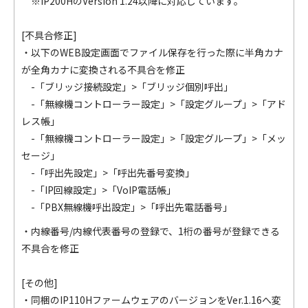
※IP200HのVersion 1.24以降に対応しています。
[不具合修正]
・以下のWEB設定画面でファイル保存を行った際に半角カナ
が全角カナに変換される不具合を修正
-「ブリッジ接続設定」>「ブリッジ個別呼出」
-「無線機コントローラー設定」>「設定グループ」>「アド
レス帳」
-「無線機コントローラー設定」>「設定グループ」>「メッ
セージ」
-「呼出先設定」>「呼出先番号変換」
-「IP回線設定」>「VoIP電話帳」
-「PBX無線機呼出設定」>「呼出先電話番号」
・内線番号/内線代表番号の登録で、1桁の番号が登録できる
不具合を修正
[その他]
・同梱のIP110HファームウェアのバージョンをVer.1.16へ変