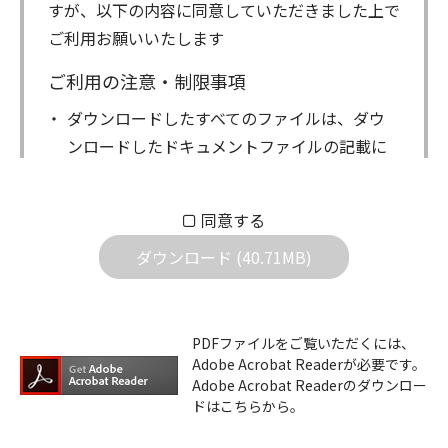
すが、以下の内容に同意していただきました上で
ご利用お願いいたします
ご利用の注意・制限事項
ダウンロードしたすべてのファイルは、ダウ
ンロードしたドキュメントファイルの記載に
もとづきお客様の責任においてご使用くださ
い。万一お客様に損害が生じたとしても、弊
同意する
社は一切の責任を負いません。また、ファイ
ダウンロード (40.71MB)
ルの内容などの変更は一切行わないでくださ
い。
ダウンロードサービスに掲載しています弊社
PDFファイルをご覧いただくには、
機器のコントロールコマンドの仕様書、およ
Adobe Acrobat Readerが必要です。
びその他すべてのダウンロードファイルにつ
Adobe Acrobat Readerのダウンロー
ドはこちらから。
いての著作権を含むすべての権利は、アイコ
ム株式会社又はそれを提供する各メーカーに