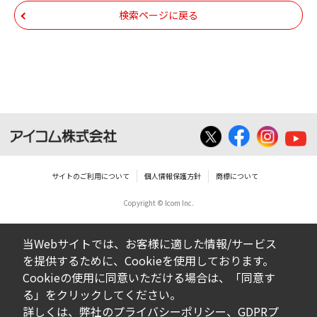
帰属します。ダウンロードしたファイルは、
検索ページに戻る
個人で使用される以外にはご使用できませ
ん。
ダウンロードしたファイルの内容に関する質
問やクレームへの回答及びサポートは行いま
せんのでご了承ください。
ファイルの内容は、製品の仕様変更などで予
告なく改良及び変更される場合があります。
サイトのご利用について
個人情報保護方針
商標について
Copyright © Icom Inc.
ダウンロードサービスに掲載していますBIOS/
ファームウェアデータにつきましては、パソ
当Webサイトでは、お客様に適した情報/サービス
コンの基本システムを制御する重要なデータ
を提供するために、Cookieを使用しております。
ですから、データの書換中に誤操作や中断に
Cookieの使用に同意いただける場合は、「同意す
よって失敗した場合、パソコンが正常に動作
る」をクリックしてください。
しなくなります。お客様がBIOS/ファームウェ
詳しくは、弊社の
プライバシーポリシー
、
GDPRプ