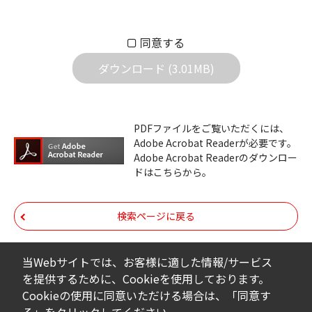
もとづきお客様の責任においてご使用くださ
い。万一お客様に損害が生じたとしても、弊
同意する
社は一切の責任を負いません。また、ファイ
ダウンロード (3.01MB)
ルの内容などの変更は一切行わないでくださ
い。
ダウンロードサービスに掲載しています弊社
PDFファイルをご覧いただくには、
機器のコントロールコマンドの仕様書、およ
Adobe Acrobat Readerが必要です。
びその他すべてのダウンロードファイルにつ
Adobe Acrobat Readerのダウンロー
ドはこちらから。
いての著作権を含むすべての権利は、アイコ
ム株式会社又はそれを提供する各メーカーに
帰属します。ダウンロードしたファイルは、
検索ページに戻る
個人で使用される以外にはご使用できませ
ん。
当Webサイトでは、お客様に適した情報/サービス
を提供するために、Cookieを使用しております。
ダウンロードしたファイルの内容に関する質
Cookieの使用に同意いただける場合は、「同意す
問やクレームへの回答及びサポートは行いま