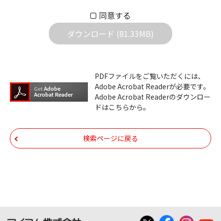
い。万一お客様に損害が生じたとしても、弊
同意する
社は一切の責任を負いません。また、ファイ
ダウンロード (81.33MB)
ルの内容などの変更は一切行わないでくださ
い。
ダウンロードサービスに掲載しています弊社
PDFファイルをご覧いただくには、
機器のコントロールコマンドの仕様書、およ
Adobe Acrobat Readerが必要です。
びその他すべてのダウンロードファイルにつ
Adobe Acrobat Readerのダウンロー
ドはこちらから。
いての著作権を含むすべての権利は、アイコ
ム株式会社又はそれを提供する各メーカーに
帰属します。ダウンロードしたファイルは、
検索ページに戻る
個人で使用される以外にはご使用できませ
ん。
ダウンロードしたファイルの内容に関する質
問やクレームへの回答及びサポートは行いま
せんのでご了承ください。