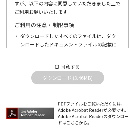
すが、以下の内容に同意していただきました上で
ご利用お願いいたします
ご利用の注意・制限事項
ダウンロードしたすべてのファイルは、ダウ
ンロードしたドキュメントファイルの記載に
もとづきお客様の責任においてご使用くださ
い。万一お客様に損害が生じたとしても、弊
同意する
社は一切の責任を負いません。また、ファイ
ダウンロード (3.46MB)
ルの内容などの変更は一切行わないでくださ
い。
ダウンロードサービスに掲載しています弊社
PDFファイルをご覧いただくには、
機器のコントロールコマンドの仕様書、およ
Adobe Acrobat Readerが必要です。
びその他すべてのダウンロードファイルにつ
Adobe Acrobat Readerのダウンロー
ドはこちらから。
いての著作権を含むすべての権利は、アイコ
ム株式会社又はそれを提供する各メーカーに