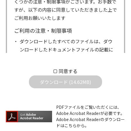
くつかの注意・制限事項がございます。お手数で
すが、以下の内容に同意していただきました上で
ご利用お願いいたします
ご利用の注意・制限事項
ダウンロードしたすべてのファイルは、ダウ
ンロードしたドキュメントファイルの記載に
もとづきお客様の責任においてご使用くださ
い。万一お客様に損害が生じたとしても、弊
同意する
社は一切の責任を負いません。また、ファイ
ダウンロード (14.62MB)
ルの内容などの変更は一切行わないでくださ
い。
ダウンロードサービスに掲載しています弊社
PDFファイルをご覧いただくには、
機器のコントロールコマンドの仕様書、およ
Adobe Acrobat Readerが必要です。
びその他すべてのダウンロードファイルにつ
Adobe Acrobat Readerのダウンロー
ドはこちらから。
いての著作権を含むすべての権利は、アイコ