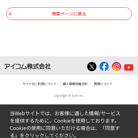
ム株式会社又はそれを提供する各メーカーに
帰属します。ダウンロードしたファイルは、
検索ページに戻る
個人で使用される以外にはご使用できませ
ん。
ダウンロードしたファイルの内容に関する質
問やクレームへの回答及びサポートは行いま
せんのでご了承ください。
ファイルの内容は、製品の仕様変更などで予
告なく改良及び変更される場合があります。
サイトのご利用について
個人情報保護方針
商標について
Copyright © Icom Inc.
ダウンロードサービスに掲載していますBIOS/
ファームウェアデータにつきましては、パソ
当Webサイトでは、お客様に適した情報/サービス
コンの基本システムを制御する重要なデータ
を提供するために、Cookieを使用しております。
ですから、データの書換中に誤操作や中断に
Cookieの使用に同意いただける場合は、「同意す
よって失敗した場合、パソコンが正常に動作
る」をクリックしてください。