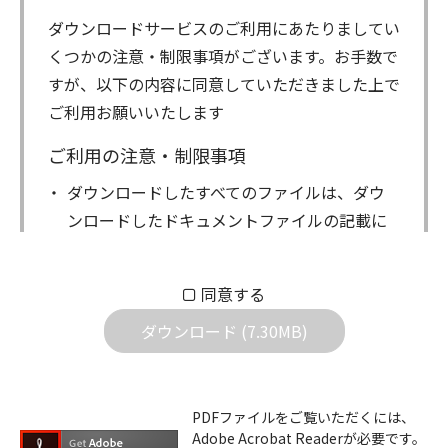
ダウンロードサービスのご利用にあたりましてい
くつかの注意・制限事項がございます。お手数で
すが、以下の内容に同意していただきました上で
ご利用お願いいたします
ご利用の注意・制限事項
ダウンロードしたすべてのファイルは、ダウ
ンロードしたドキュメントファイルの記載に
もとづきお客様の責任においてご使用くださ
い。万一お客様に損害が生じたとしても、弊
同意する
社は一切の責任を負いません。また、ファイ
ダウンロード (7.30MB)
ルの内容などの変更は一切行わないでくださ
い。
ダウンロードサービスに掲載しています弊社
PDFファイルをご覧いただくには、
機器のコントロールコマンドの仕様書、およ
Adobe Acrobat Readerが必要です。