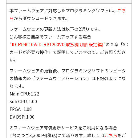
本ファームウェアに対応したプログラミングソフトは、
こち
ら
からダウンロードできます。
ファームウェアの更新方法は以下の2通りです。
1)お客様ご自身でファームアップする場合
“ID-RP4010V/ID-RP1200VD 取扱説明書[設定編]”
の２章「SD
カードが必要な操作」で説明していますので、ご参照くださ
い。
ファームウェアの更新後、プログラミングソフトのレピータ
の情報内の「ファームウェアバージョン」は下記のようにな
ります。
Main CPU: 1.22
Sub CPU: 1.00
FPGA : 1.08
DV DSP: 1.00
2)ファームウェア有償更新サービスをご利用になる場合
1台につき3,300 円(税込)にて承ります。詳しくは
こちら
をご