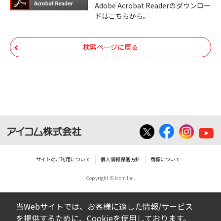
びその他すべてのダウンロードファイルにつ
Adobe Acrobat Readerのダウンロー
ドはこちらから。
いての著作権を含むすべての権利は、アイコ
ム株式会社又はそれを提供する各メーカーに
帰属します。ダウンロードしたファイルは、
検索ページに戻る
個人で使用される以外にはご使用できませ
ん。
ダウンロードしたファイルの内容に関する質
問やクレームへの回答及びサポートは行いま
せんのでご了承ください。
ファイルの内容は、製品の仕様変更などで予
告なく改良及び変更される場合があります。
サイトのご利用について
個人情報保護方針
商標について
Copyright © Icom Inc.
ダウンロードサービスに掲載していますBIOS/
ファームウェアデータにつきましては、パソ
当Webサイトでは、お客様に適した情報/サービス
コンの基本システムを制御する重要なデータ
を提供するために、Cookieを使用しております。