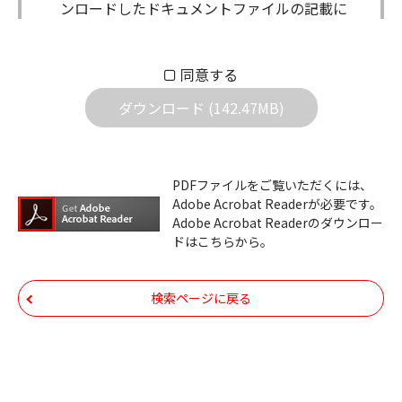
ンロードしたドキュメントファイルの記載に
もとづきお客様の責任においてご使用くださ
い。万一お客様に損害が生じたとしても、弊
同意する
社は一切の責任を負いません。また、ファイ
ダウンロード (142.47MB)
ルの内容などの変更は一切行わないでくださ
い。
ダウンロードサービスに掲載しています弊社
PDFファイルをご覧いただくには、
機器のコントロールコマンドの仕様書、およ
Adobe Acrobat Readerが必要です。
びその他すべてのダウンロードファイルにつ
Adobe Acrobat Readerのダウンロー
ドはこちらから。
いての著作権を含むすべての権利は、アイコ
ム株式会社又はそれを提供する各メーカーに
帰属します。ダウンロードしたファイルは、
検索ページに戻る
個人で使用される以外にはご使用できませ
ん。
ダウンロードしたファイルの内容に関する質