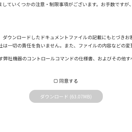
ましていくつかの注意・制限事項がございます。お手数ですが
、ダウンロードしたドキュメントファイルの記載にもとづきお
社は一切の責任を負いません。また、ファイルの内容などの変
す弊社機器のコントロールコマンドの仕様書、およびその他す
ム株式会社又はそれを提供する各メーカーに帰属します。ダウ
同意する
する質問やクレームへの回答及びサポートは行いませんのでご
ダウンロード (63.07MB)
どで予告なく改良及び変更される場合があります。
すBIOS/ファームウェアデータにつきましては、パソコンの
よって失敗した場合、パソコンが正常に動作しなくなります。お客
た場合、弊社営業所サービス係におきまして、有償で修理をさせて