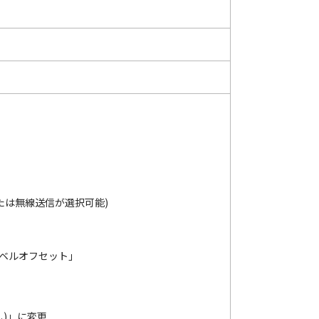
または無線送信が選択可能)
レベルオフセット」
し)」に変更