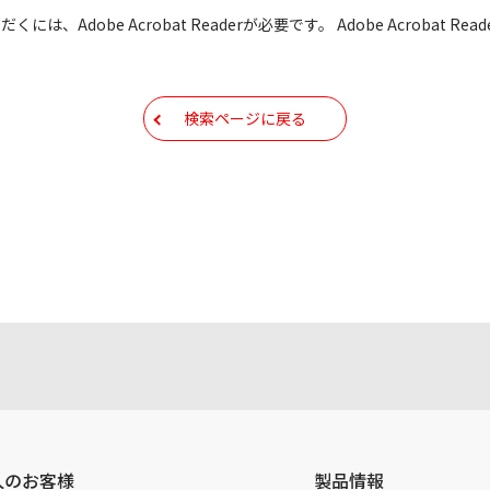
も有償修理となります。あらかじめご了承ください
には、Adobe Acrobat Readerが必要です。 Adobe Acrobat
もしくは他のメディアなどへ転載することを禁止します。
容を変更する場合がございます。あらかじめご了承ください。
検索ページに戻る
ールアドレス宛には、アイコムよりサポート情報などをお送り
コムの
プライバシーポリシー
に則ってお取り扱いさせていただ
人のお客様
製品情報