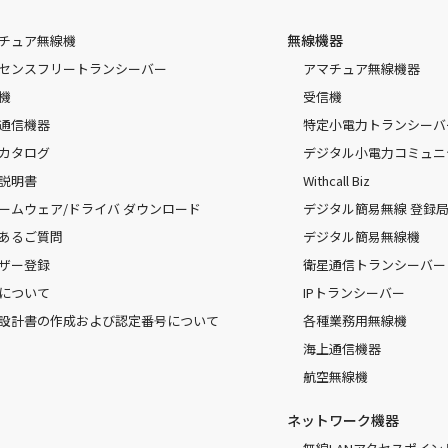
無線機器
チュア無線機
センスフリートランシーバー
アマチュア無線機器
機
受信機
通信機器
特定小電力トランシーバ
カタログ
デジタル小電力コミュニ
説明書
Withcall Biz
ームウェア/ドライバ ダウンロード
デジタル簡易無線 登録局（
あるご質問
デジタル簡易無線機
ザー登録
衛星通信トランシーバー
について
IPトランシーバー
設計書の作成および認定番号について
各種業務用無線機
海上通信機器
航空無線機
ネットワーク機器