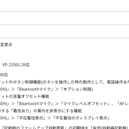
からの変更点
P、VP-2100に対応
に対応
ヘッドセットのボタン制御機能(ボタンを操作した時の動作として、電話操作
H)」＞「Bluetoothマイク」＞「オプション制御」
ッドセットの音量オフセット機能
0H)」＞「Bluetoothマイク」＞「マイクレベルオフセット」、「AF
示する「着信あり」の案内を非表示にする機能
00H)」＞「不在着信表示」＞「不在着信のディスプレイ表示」
00PGの「起動時のファームアップ自動更新」の初期値を「有効(自動再起動無