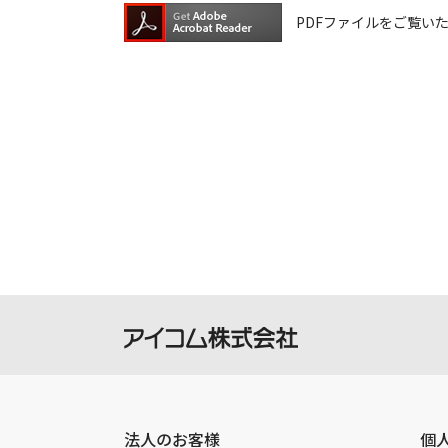
ウェアデータの書換は、保証期間中で
PDFファイルをご覧いただく
ダウンロードしたファイルの再配布、
本サービスは、予告なく中止または内
ご記入いただきました住所またはEメ
ご登録いただきました個人情報はアイ
法人のお客様
個