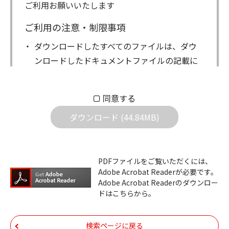
ご利用お願いいたします
ご利用の注意・制限事項
ダウンロードしたすべてのファイルは、ダウ
ンロードしたドキュメントファイルの記載に
もとづきお客様の責任においてご使用くださ
い。万一お客様に損害が生じたとしても、弊
同意する
社は一切の責任を負いません。また、ファイ
ダウンロード (44.84MB)
ルの内容などの変更は一切行わないでくださ
い。
ダウンロードサービスに掲載しています弊社
PDFファイルをご覧いただくには、
機器のコントロールコマンドの仕様書、およ
Adobe Acrobat Readerが必要です。
びその他すべてのダウンロードファイルにつ
Adobe Acrobat Readerのダウンロー
ドはこちらから。
いての著作権を含むすべての権利は、アイコ
ム株式会社又はそれを提供する各メーカーに
帰属します。ダウンロードしたファイルは、
検索ページに戻る