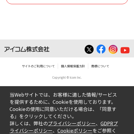
個人で使用される以外にはご使用できませ
ん。
ダウンロードしたファイルの内容に関する質
問やクレームへの回答及びサポートは行いま
せんのでご了承ください。
ファイルの内容は、製品の仕様変更などで予
告なく改良及び変更される場合があります。
サイトのご利用について
個人情報保護方針
商標について
Copyright © Icom Inc.
ダウンロードサービスに掲載していますBIOS/
ファームウェアデータにつきましては、パソ
当Webサイトでは、お客様に適した情報/サービス
コンの基本システムを制御する重要なデータ
を提供するために、Cookieを使用しております。
ですから、データの書換中に誤操作や中断に
Cookieの使用に同意いただける場合は、「同意す
よって失敗した場合、パソコンが正常に動作
る」をクリックしてください。
しなくなります。お客様がBIOS/ファームウェ
詳しくは、弊社の
プライバシーポリシー
、
GDPRプ
アデータの書換に失敗され、正常に動作しな
ライバシーポリシー
、
Cookieポリシー
をご参照く