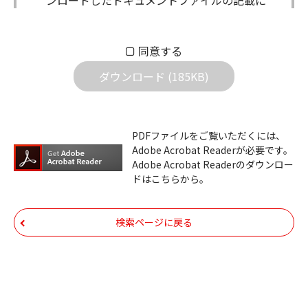
ンロードしたドキュメントファイルの記載に
もとづきお客様の責任においてご使用くださ
い。万一お客様に損害が生じたとしても、弊
同意する
社は一切の責任を負いません。また、ファイ
ダウンロード (185KB)
ルの内容などの変更は一切行わないでくださ
い。
ダウンロードサービスに掲載しています弊社
PDFファイルをご覧いただくには、
機器のコントロールコマンドの仕様書、およ
Adobe Acrobat Readerが必要です。
びその他すべてのダウンロードファイルにつ
Adobe Acrobat Readerのダウンロー
ドはこちらから。
いての著作権を含むすべての権利は、アイコ
ム株式会社又はそれを提供する各メーカーに
帰属します。ダウンロードしたファイルは、
検索ページに戻る
個人で使用される以外にはご使用できませ
ん。
ダウンロードしたファイルの内容に関する質