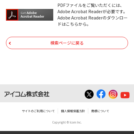
ダウンロードサービスに掲載しています弊社
PDFファイルをご覧いただくには、
機器のコントロールコマンドの仕様書、およ
Adobe Acrobat Readerが必要です。
びその他すべてのダウンロードファイルにつ
Adobe Acrobat Readerのダウンロー
ドはこちらから。
いての著作権を含むすべての権利は、アイコ
ム株式会社又はそれを提供する各メーカーに
帰属します。ダウンロードしたファイルは、
検索ページに戻る
個人で使用される以外にはご使用できませ
ん。
ダウンロードしたファイルの内容に関する質
問やクレームへの回答及びサポートは行いま
せんのでご了承ください。
ファイルの内容は、製品の仕様変更などで予
告なく改良及び変更される場合があります。
サイトのご利用について
個人情報保護方針
商標について
Copyright © Icom Inc.
ダウンロードサービスに掲載していますBIOS/
ファームウェアデータにつきましては、パソ