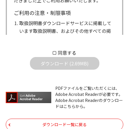
だきました上でご利用お願いいたします。
ご利用の注意・制限事項
取扱説明書ダウンロードサービスに掲載して
います取扱説明書、およびその他すべての掲
載物（以下、取扱説明書等）についての著作
権を含む全ての権利はアイコム株式会社に帰
同意する
属します。ダウンロードした取扱説明書は、
個人が本来の目的でご使用されることは可能
ダウンロード (2.69MB)
ですが、権利者の許諾を得ることなく、以下
の行為は出来ません。
ダウンロードした取扱説明書は、複製、賃
PDFファイルをご覧いただくには、
Adobe Acrobat Readerが必要です。
貸、改変、公衆送信、または公衆送信可能
Adobe Acrobat Readerのダウンロー
化することはできません。
ドはこちらから。
ダウンロードした取扱説明書は、有償ある
いは無償を問わず、第三者に譲渡あるいは
ダウンロード一覧に戻る