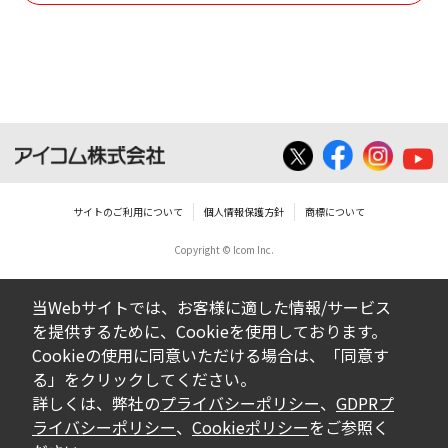
使用させる事ができません。
ダウンロードした取扱説明書は、有償ある
いは無償を問わず、営業活動に使用するこ
とは、いかなる場合であっても出来ませ
ん。
ダウンロードした取扱説明書等に使用され
ている写真、イラスト、データ等に付いて
サイトのご利用について
個人情報保護方針
商標について
の転用は一切出来ません。
Copyright © Icom Inc.
ダウンロードした取扱説明書およびその他す
べての掲載物の変更は一切行わないでくださ
当Webサイトでは、お客様に適した情報/サービス
い。お客様による内容の変更により、何らか
を提供するために、Cookieを使用しております。
の欠陥が生じたとしても、弊社では一切の保
Cookieの使用に同意いただける場合は、「同意す
証をいたしません。また、内容の変更の結
る」をクリックしてください。
果、万一お客様に損害が生じたとしても、弊
詳しくは、弊社の
プライバシーポリシー
、
GDPRプ
社及び販売店等は一切の責任を負いません。
ライバシーポリシー
、
Cookieポリシー
をご参照く