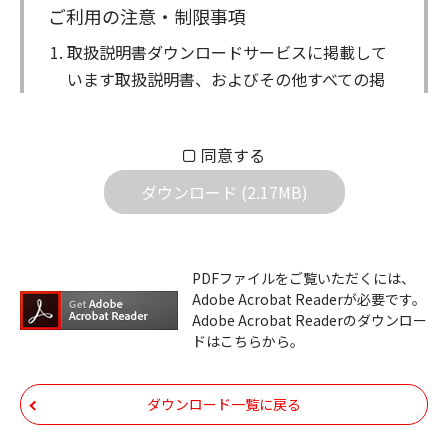
ご利用の注意・制限事項
取扱説明書ダウンロードサービスに掲載して
います取扱説明書、およびその他すべての掲
載物（以下、取扱説明書等）についての著作
権を含む全ての権利はアイコム株式会社に帰
同意する
属します。ダウンロードした取扱説明書は、
個人が本来の目的でご使用されることは可能
ダウンロード (2.17MB)
ですが、権利者の許諾を得ることなく、以下
の行為は出来ません。
ダウンロードした取扱説明書は、複製、賃
PDFファイルをご覧いただくには、
Adobe Acrobat Readerが必要です。
貸、改変、公衆送信、または公衆送信可能
Adobe Acrobat Readerのダウンロー
化することはできません。
ドはこちらから。
ダウンロードした取扱説明書は、有償ある
いは無償を問わず、第三者に譲渡あるいは
ダウンロード一覧に戻る
使用させる事ができません。