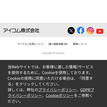
ダウンロードした取扱説明書は、有償ある
いは無償を問わず、営業活動に使用するこ
とは、いかなる場合であっても出来ませ
ん。
ダウンロードした取扱説明書等に使用され
ている写真、イラスト、データ等に付いて
サイトのご利用について
個人情報保護方針
商標について
の転用は一切出来ません。
Copyright © Icom Inc.
ダウンロードした取扱説明書およびその他す
べての掲載物の変更は一切行わないでくださ
当Webサイトでは、お客様に適した情報/サービス
い。お客様による内容の変更により、何らか
を提供するために、Cookieを使用しております。
の欠陥が生じたとしても、弊社では一切の保
Cookieの使用に同意いただける場合は、「同意す
証をいたしません。また、内容の変更の結
る」をクリックしてください。
果、万一お客様に損害が生じたとしても、弊
詳しくは、弊社の
プライバシーポリシー
、
GDPRプ
社及び販売店等は一切の責任を負いません。
ライバシーポリシー
、
Cookieポリシー
をご参照く
ださい。
掲載の取扱説明書等は、製品発売当時の内容