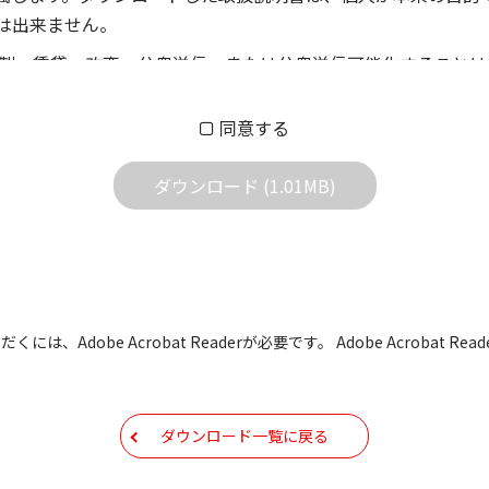
は出来ません。
製、賃貸、改変、公衆送信、または公衆送信可能化することは
償あるいは無償を問わず、第三者に譲渡あるいは使用させる事
同意する
償あるいは無償を問わず、営業活動に使用することは、いかな
用されている写真、イラスト、データ等に付いての転用は一切
ダウンロード (1.01MB)
の他すべての掲載物の変更は一切行わないでください。お客様
証をいたしません。また、内容の変更の結果、万一お客様に損
の内容になっております。内容において、法律、仕様、住所、
には、Adobe Acrobat Readerが必要です。 Adobe Acrobat
用の際は、最新情報を参考にしてください。
などで予告なく変更される場合があります。本サイトに掲載さ
ダウンロード一覧に戻る
現時点で発売されている機種に同梱されている取扱説明書の内