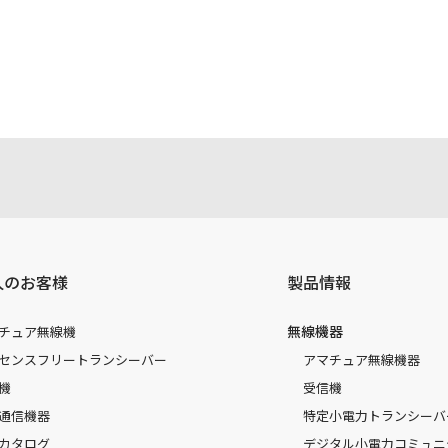
注意書き、正誤表、クイックマニュアル等がありますが、すべ
されたお客様本人が本来の目的でかつ個人的用途に利用する場
かった事によって、万一、お客様に何らかの損害が発生したと
容を変更する場合もございます。あらかじめご了承ください。
人のお客様
製品情報
無線機器
チュア無線機
センスフリートランシーバー
アマチュア無線機器
機
受信機
通信機器
特定小電力トランシーバ
カタログ
デジタル小電力コミュニ