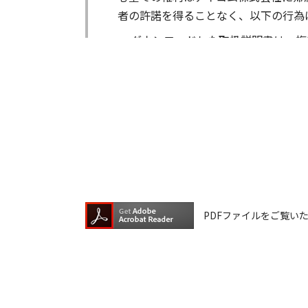
者の許諾を得ることなく、以下の行為
ダウンロードした取扱説明書は、複
ダウンロードした取扱説明書は、有
ダウンロードした取扱説明書は、有
ダウンロードした取扱説明書等に使
ダウンロードした取扱説明書およびそ
が生じたとしても、弊社では一切の保
は一切の責任を負いません。
掲載の取扱説明書等は、製品発売当時
PDFファイルをご覧いただく
が含まれている場合があります。ご利
取扱説明書の内容は、製品の仕様変更
の機種に同梱されている取扱説明書や
承願います。