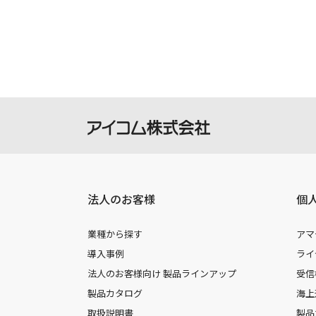
製品には取扱説明書を補足するための
さい。
掲載の取扱説明書等は、ダウンロード
本サービスの利用、または利用出来な
を負いません。
本サービスは、予告なく中止または内
法人のお客様
個
業種から探す
アマ
導入事例
ライ
法人のお客様向け 製品ラインアップ
受信
製品カタログ
海上
取扱説明書
製品