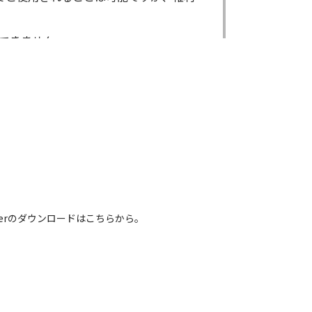
できません。
ができません。
る場合であっても出来ません。
出来ません。
による内容の変更により、何らかの欠陥
害が生じたとしても、弊社及び販売店等
電話番号などは、現在のものと異なるもの
 Readerのダウンロードはこちらから。
れている取扱説明書の内容は、お手持ち
容とは異なる場合がございますのでご了