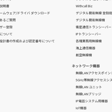
説明書
Withcall Biz
ームウェア/ドライバ ダウンロード
デジタル簡易無線 登録局（
あるご質問
デジタル簡易無線機
ザー登録
衛星通信トランシーバー
について
IPトランシーバー
設計書の作成および認定番号について
各種業務用無線機
海上通信機器
航空無線機
ネットワーク機器
無線LANアクセスポイン
5GHz帯無線アクセスシ
無線LAN ユニット
無線LANブリッジ
IP電話システム用機器
IoT機器