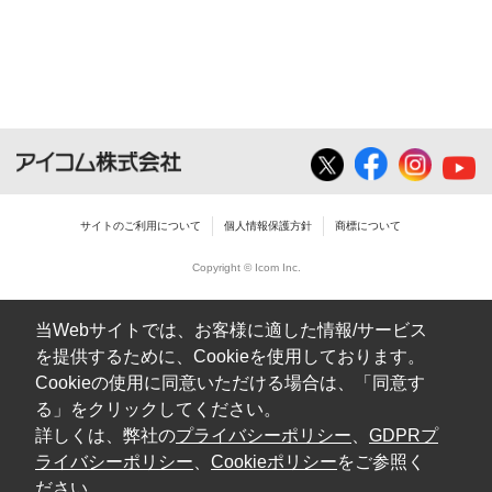
ダウンロードした取扱説明書は、有償ある
いは無償を問わず、営業活動に使用するこ
とは、いかなる場合であっても出来ませ
ん。
ダウンロードした取扱説明書等に使用され
ている写真、イラスト、データ等に付いて
サイトのご利用について
個人情報保護方針
商標について
の転用は一切出来ません。
Copyright © Icom Inc.
ダウンロードした取扱説明書およびその他す
べての掲載物の変更は一切行わないでくださ
当Webサイトでは、お客様に適した情報/サービス
い。お客様による内容の変更により、何らか
を提供するために、Cookieを使用しております。
の欠陥が生じたとしても、弊社では一切の保
Cookieの使用に同意いただける場合は、「同意す
証をいたしません。また、内容の変更の結
る」をクリックしてください。
果、万一お客様に損害が生じたとしても、弊
詳しくは、弊社の
プライバシーポリシー
、
GDPRプ
社及び販売店等は一切の責任を負いません。
ライバシーポリシー
、
Cookieポリシー
をご参照く
ださい。