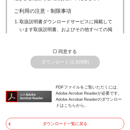
ご利用の注意・制限事項
取扱説明書ダウンロードサービスに掲載して
います取扱説明書、およびその他すべての掲
載物（以下、取扱説明書等）についての著作
権を含む全ての権利はアイコム株式会社に帰
同意する
属します。ダウンロードした取扱説明書は、
個人が本来の目的でご使用されることは可能
ダウンロード (1.92MB)
ですが、権利者の許諾を得ることなく、以下
の行為は出来ません。
ダウンロードした取扱説明書は、複製、賃
PDFファイルをご覧いただくには、
Adobe Acrobat Readerが必要です。
貸、改変、公衆送信、または公衆送信可能
Adobe Acrobat Readerのダウンロー
化することはできません。
ドはこちらから。
ダウンロードした取扱説明書は、有償ある
いは無償を問わず、第三者に譲渡あるいは
ダウンロード一覧に戻る
使用させる事ができません。