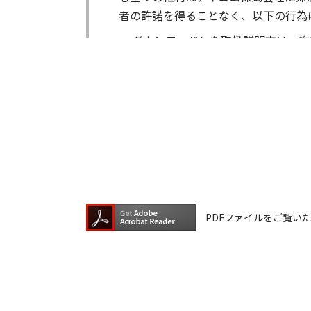
者の許諾を得ることなく、以下の行為
ダウンロードした取扱説明書は、複
ダウンロードした取扱説明書は、有
ダウンロードした取扱説明書は、有
ダウンロードした取扱説明書等に使
ダウンロードした取扱説明書およびそ
が生じたとしても、弊社では一切の保
は一切の責任を負いません。
掲載の取扱説明書等は、製品発売当時
PDFファイルをご覧いただく
が含まれている場合があります。ご利
取扱説明書の内容は、製品の仕様変更
の機種に同梱されている取扱説明書や
承願います。