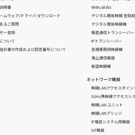
説明書
Withcall Biz
ームウェア/ドライバ ダウンロード
デジタル簡易無線 登録局（
あるご質問
デジタル簡易無線機
ザー登録
衛星通信トランシーバー
について
IPトランシーバー
設計書の作成および認定番号について
各種業務用無線機
海上通信機器
航空無線機
ネットワーク機器
無線LANアクセスポイン
5GHz帯無線アクセスシ
無線LAN ユニット
無線LANブリッジ
IP電話システム用機器
IoT機器