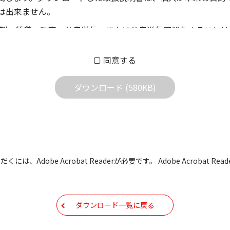
は出来ません。
製、賃貸、改変、公衆送信、または公衆送信可能化することは
償あるいは無償を問わず、第三者に譲渡あるいは使用させる事
同意する
償あるいは無償を問わず、営業活動に使用することは、いかな
用されている写真、イラスト、データ等に付いての転用は一切
ダウンロード (580KB)
の他すべての掲載物の変更は一切行わないでください。お客様
証をいたしません。また、内容の変更の結果、万一お客様に損
の内容になっております。内容において、法律、仕様、住所、
には、Adobe Acrobat Readerが必要です。 Adobe Acrobat
用の際は、最新情報を参考にしてください。
などで予告なく変更される場合があります。本サイトに掲載さ
ダウンロード一覧に戻る
現時点で発売されている機種に同梱されている取扱説明書の内