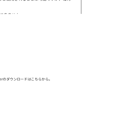
できません。
ができません。
る場合であっても出来ません。
出来ません。
による内容の変更により、何らかの欠陥
害が生じたとしても、弊社及び販売店等
電話番号などは、現在のものと異なるもの
 Readerのダウンロードはこちらから。
れている取扱説明書の内容は、お手持ち
容とは異なる場合がございますのでご了