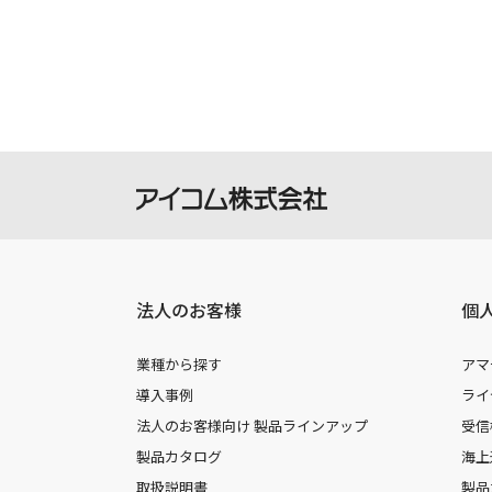
製品には取扱説明書を補足するための
さい。
掲載の取扱説明書等は、ダウンロード
本サービスの利用、または利用出来な
を負いません。
本サービスは、予告なく中止または内
法人のお客様
個
業種から探す
アマ
導入事例
ライ
法人のお客様向け 製品ラインアップ
受信
製品カタログ
海上
取扱説明書
製品