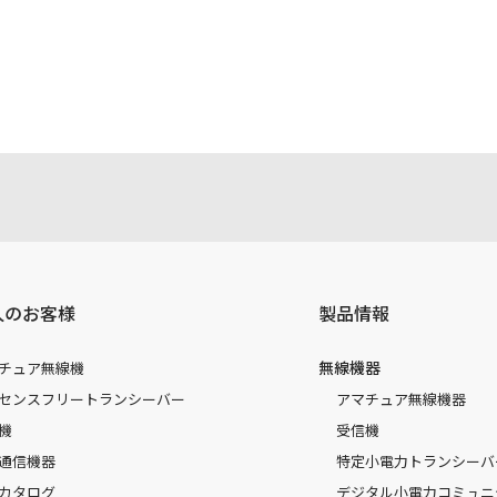
注意書き、正誤表、クイックマニュアル等がありますが、すべ
されたお客様本人が本来の目的でかつ個人的用途に利用する場
かった事によって、万一、お客様に何らかの損害が発生したと
容を変更する場合もございます。あらかじめご了承ください。
人のお客様
製品情報
無線機器
チュア無線機
センスフリートランシーバー
アマチュア無線機器
機
受信機
通信機器
特定小電力トランシーバ
カタログ
デジタル小電力コミュニ